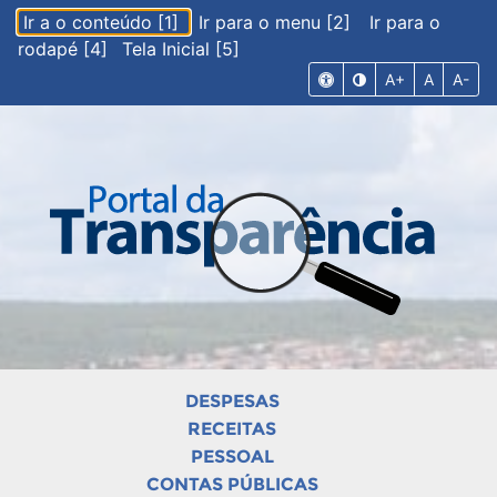
Ir a o conteúdo [1]
Ir para o menu [2]
Ir para o
rodapé [4]
Tela Inicial [5]
A+
A
A-
DESPESAS
RECEITAS
PESSOAL
CONTAS PÚBLICAS