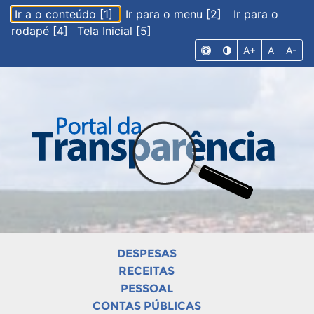
Ir a o conteúdo [1]
Ir para o menu [2]
Ir para o
rodapé [4]
Tela Inicial [5]
A+
A
A-
DESPESAS
RECEITAS
PESSOAL
CONTAS PÚBLICAS