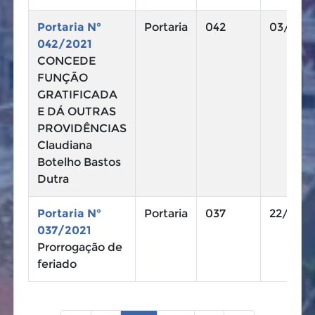
Portaria N°
Portaria
042
03/11/2
042/2021
CONCEDE
FUNÇÃO
GRATIFICADA
E DÁ OUTRAS
PROVIDÊNCIAS
Claudiana
Botelho Bastos
Dutra
Portaria N°
Portaria
037
22/10/2
037/2021
Prorrogação de
feriado