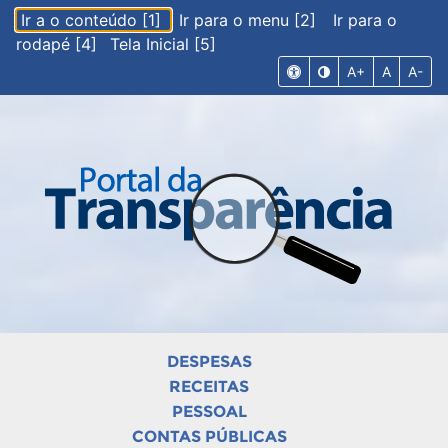
Ir a o conteúdo [1]
Ir para o menu [2]
Ir para o
rodapé [4]
Tela Inicial [5]
A+
A
A-
DESPESAS
RECEITAS
PESSOAL
CONTAS PÚBLICAS