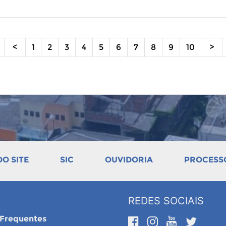
<
1
2
3
4
5
6
7
8
9
10
>
O SITE
SIC
OUVIDORIA
PROCESSO
REDES SOCIAIS
 Frequentes