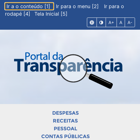
Ir a o conteúdo [1]
Ir para o menu [2]
Ir para o
rodapé [4]
Tela Inicial [5]
A+
A
A-
DESPESAS
RECEITAS
PESSOAL
CONTAS PÚBLICAS