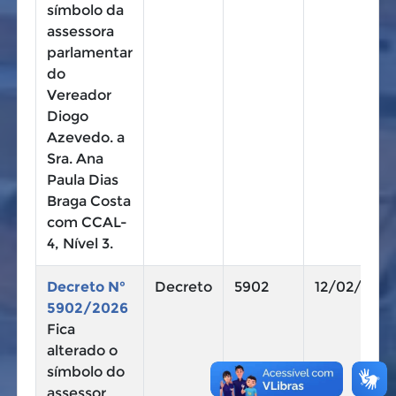
símbolo da
assessora
parlamentar
do
Vereador
Diogo
Azevedo. a
Sra. Ana
Paula Dias
Braga Costa
com CCAL-
4, Nível 3.
Decreto N°
Decreto
5902
12/02/2026
5902/2026
Fica
alterado o
símbolo do
assessor