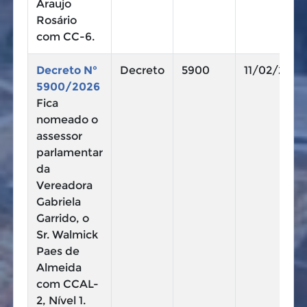
Araujo
Rosário
com CC-6.
Decreto N°
Decreto
5900
11/02/2026
5900/2026
Fica
nomeado o
assessor
parlamentar
da
Vereadora
Gabriela
Garrido, o
Sr. Walmick
Paes de
Almeida
com CCAL-
2, Nível 1.