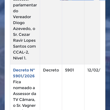
parlamentar
do
Vereador
Diogo
Azevedo, o
Sr. Cezar
Ravir Lopes
Santos com
CCAL-2,
Nível 1.
Decreto N°
Decreto
5901
12/02/2026
5901/2026
Fica
nomeado a
Assessor da
TV Câmara,
o Sr. Vagner