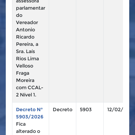
assessora
parlamentar
do
Vereador
Antonio
Ricardo
Pereira, a
Sra. Laís
Rios Lima
Velloso
Fraga
Moreira
com CCAL-
2 Nível 1.
Decreto N°
Decreto
5903
12/02/2026
5903/2026
Fica
alterado o