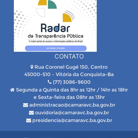
CONTATO
Rua Coronel Gugé 150, Centro
45000-510 – Vitória da Conquista-Ba
(77) 3086-9600
Segunda a Quinta das 8hr as 12hr / 14hr as 18hr
e Sexta-feira das 08hr as 13hr
administracao@camaravc.ba.gov.br
ouvidoria@camaravc.ba.gov.br
presidencia@camaravc.ba.gov.br