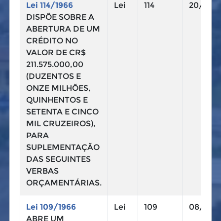
Lei 114/1966
Lei
114
20/12/1
DISPÕE SOBRE A
ABERTURA DE UM
CRÉDITO NO
VALOR DE CR$
211.575.000,00
(DUZENTOS E
ONZE MILHÕES,
QUINHENTOS E
SETENTA E CINCO
MIL CRUZEIROS),
PARA
SUPLEMENTAÇÃO
DAS SEGUINTES
VERBAS
ORÇAMENTÁRIAS.
Lei 109/1966
Lei
109
08/08/
ABRE UM