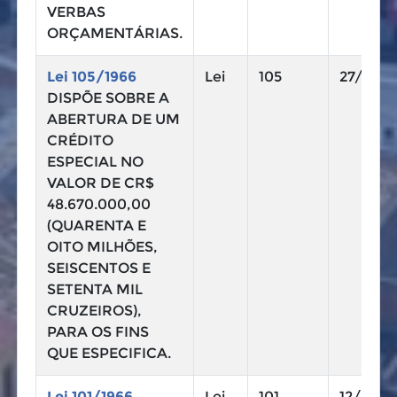
VERBAS
ORÇAMENTÁRIAS.
Lei 105/1966
Lei
105
27/07/1
DISPÕE SOBRE A
ABERTURA DE UM
CRÉDITO
ESPECIAL NO
VALOR DE CR$
48.670.000,00
(QUARENTA E
OITO MILHÕES,
SEISCENTOS E
SETENTA MIL
CRUZEIROS),
PARA OS FINS
QUE ESPECIFICA.
Lei 101/1966
Lei
101
12/05/1