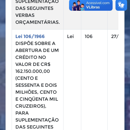
SUPLEMENTAÇÃO
DAS SEGUINTES
VERBAS
ORÇAMENTÁRIAS.
Lei 106/1966
Lei
106
27/07/1
DISPÕE SOBRE A
ABERTURA DE UM
CRÉDITO NO
VALOR DE CR$
162.150.000,00
(CENTO E
SESSENTA E DOIS
MILHÕES, CENTO
E CINQÜENTA MIL
CRUZEIROS),
PARA
SUPLEMENTAÇÃO
DAS SEGUINTES