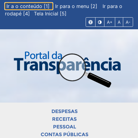
Ir a o conteúdo [1]
Ir para o menu [2]
Ir para o
rodapé [4]
Tela Inicial [5]
A+
A
A-
DESPESAS
RECEITAS
PESSOAL
CONTAS PÚBLICAS