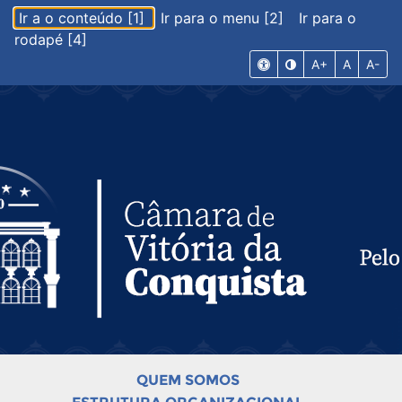
Ir a o conteúdo [1]
Ir para o menu [2]
Ir para o
rodapé [4]
A+
A
A-
QUEM SOMOS