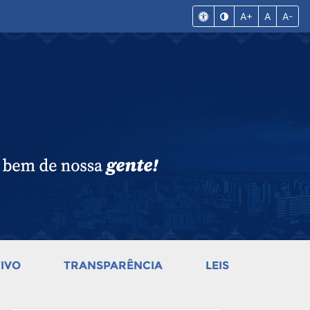
A+
A
A-
IVO
TRANSPARÊNCIA
LEIS