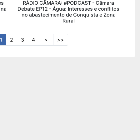
es
RÁDIO CÂMARA: #PODCAST - Câmara
ina
Debate EP12 - Água: Interesses e conflitos
no abastecimento de Conquista e Zona
Rural
1
2
3
4
>
>>