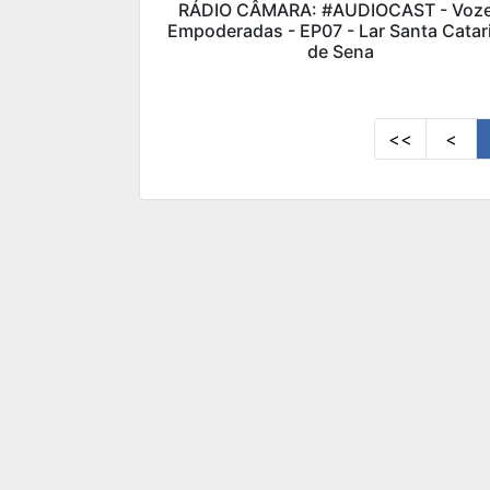
RÁDIO CÂMARA: #AUDIOCAST - Voz
Empoderadas - EP07 - Lar Santa Catar
de Sena
<<
<