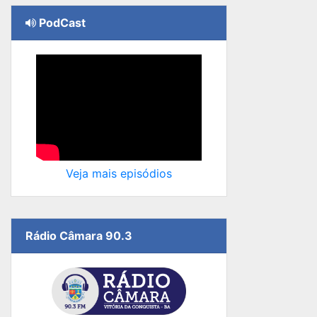
PodCast
Veja mais episódios
Rádio Câmara 90.3