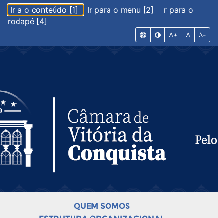
Ir a o conteúdo [1]
Ir para o menu [2]
Ir para o
rodapé [4]
A+
A
A-
QUEM SOMOS