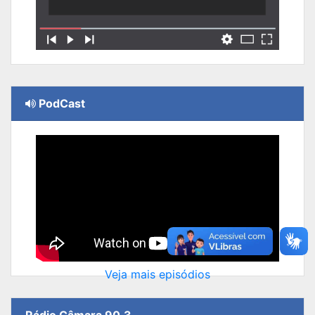
PodCast
Veja mais episódios