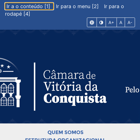
Ir a o conteúdo [1]
Ir para o menu [2]
Ir para o
rodapé [4]
A+
A
A-
QUEM SOMOS