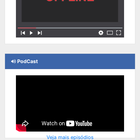
PodCast
Veja mais episódios