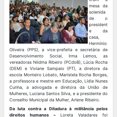
mesa da
solenida
de o
president
e da
casa,
Hermínio
Oliveira (PPS), a vice-prefeita e secretária de
Desenvolvimento Social, Irma Lemos, as
vereadoras Nildma Ribeiro (PCdoB), Lúcia Rocha
(DEM) e Viviane Sampaio (PT), a diretora da
escola Monteiro Lobato, Maristela Rocha Borges,
a professora e mestre em Educação, Lídia Nunes
Cunha, a advogada e diretora da União de
Mulheres, Luciana Santos Silva, e a presidente do
Conselho Municipal da Mulher, Arlene Ribeiro.
Da luta contra a Ditadura à militância pelos
direitos humanos –
Loreta Valadares foi