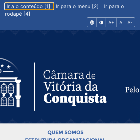
Ir a o conteúdo [1]
Ir para o menu [2]
Ir para o
rodapé [4]
A+
A
A-
QUEM SOMOS