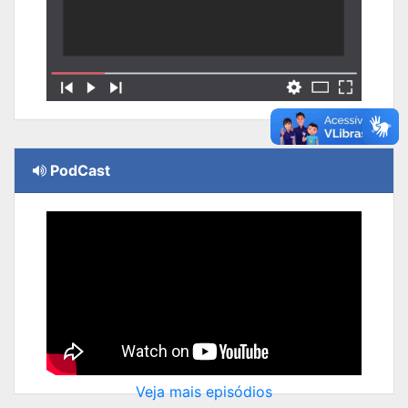
PodCast
Veja mais episódios