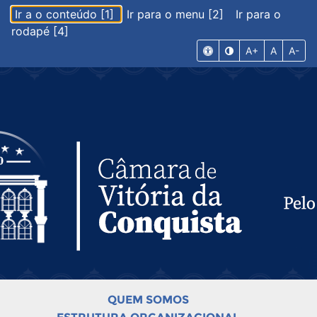
Ir a o conteúdo [1]
Ir para o menu [2]
Ir para o
rodapé [4]
A+
A
A-
QUEM SOMOS