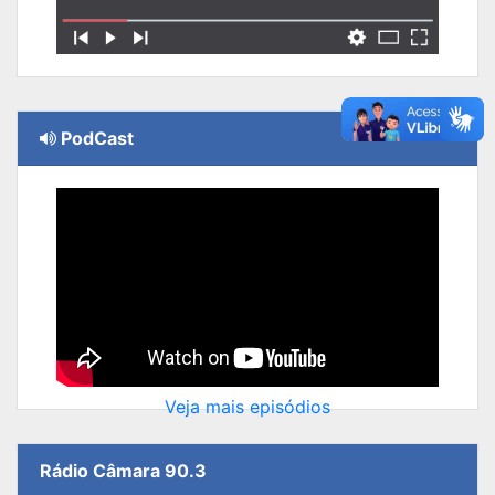
PodCast
Veja mais episódios
Rádio Câmara 90.3