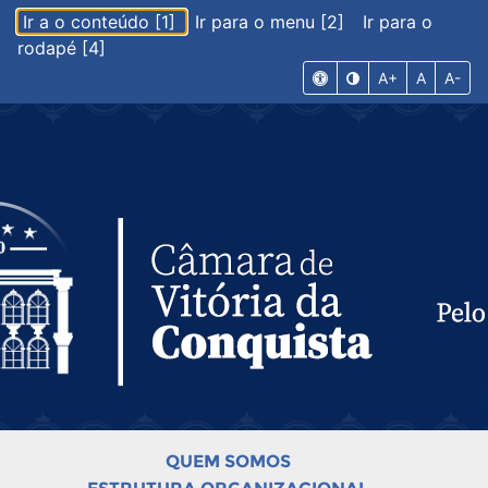
Ir a o conteúdo [1]
Ir para o menu [2]
Ir para o
rodapé [4]
A+
A
A-
QUEM SOMOS