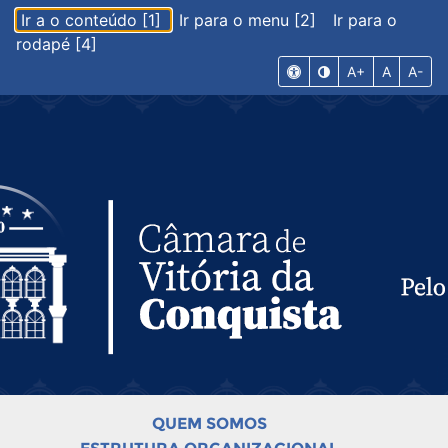
Ir a o conteúdo [1]
Ir para o menu [2]
Ir para o
rodapé [4]
A+
A
A-
QUEM SOMOS