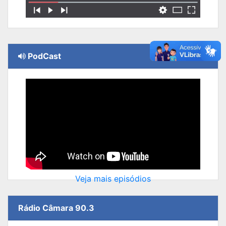
PodCast
Veja mais episódios
Rádio Câmara 90.3