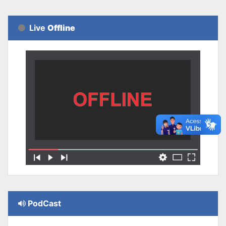
Live
Offline
PodCast