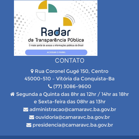
CONTATO
Rua Coronel Gugé 150, Centro
45000-510 – Vitória da Conquista-Ba
(77) 3086-9600
Segunda a Quinta das 8hr as 12hr / 14hr as 18hr
e Sexta-feira das 08hr as 13hr
administracao@camaravc.ba.gov.br
ouvidoria@camaravc.ba.gov.br
presidencia@camaravc.ba.gov.br