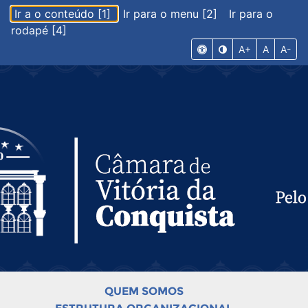
Ir a o conteúdo [1]
Ir para o menu [2]
Ir para o
rodapé [4]
A+
A
A-
QUEM SOMOS