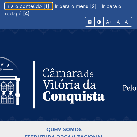
Ir a o conteúdo [1]
Ir para o menu [2]
Ir para o
rodapé [4]
A+
A
A-
QUEM SOMOS