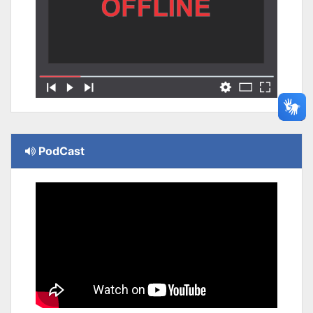
PodCast