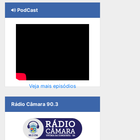
PodCast
Veja mais episódios
Rádio Câmara 90.3