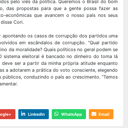
idos pelo viés da política. Queremos o Brasil do bom
to, das propostas para que a gente possa fazer as
ico-econômicas que avancem o nosso país nos seus
 disse Cori.
ar apontando os casos de corrupção dos partidos uma
lvidos em escândalos de corrupção. “Qual partido
dino da moralidade? Quais políticos no geral podem se
 sistema eleitoral é bancado no dinheiro do toma lá
deve ser a partir da minha própria atitude enquanto
soas a adotarem a prática do voto consciente, elegendo
 públicos, conduzindo o país ao crescimento. “Temos
lamentar.
ogle+
LinkedIn
WhatsApp
Email