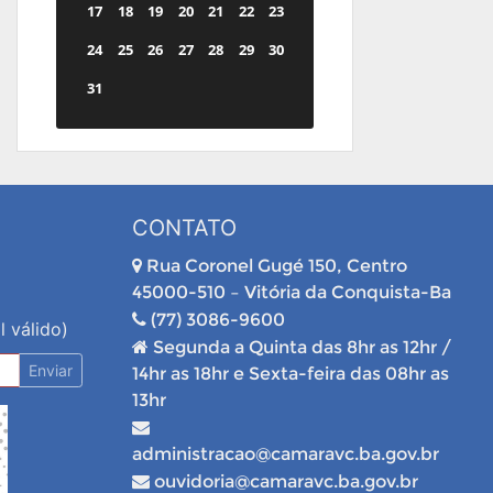
17
18
19
20
21
22
23
24
25
26
27
28
29
30
31
CONTATO
Rua Coronel Gugé 150, Centro
45000-510 – Vitória da Conquista-Ba
(77) 3086-9600
l válido)
Segunda a Quinta das 8hr as 12hr /
Enviar
14hr as 18hr e Sexta-feira das 08hr as
13hr
administracao@camaravc.ba.gov.br
ouvidoria@camaravc.ba.gov.br