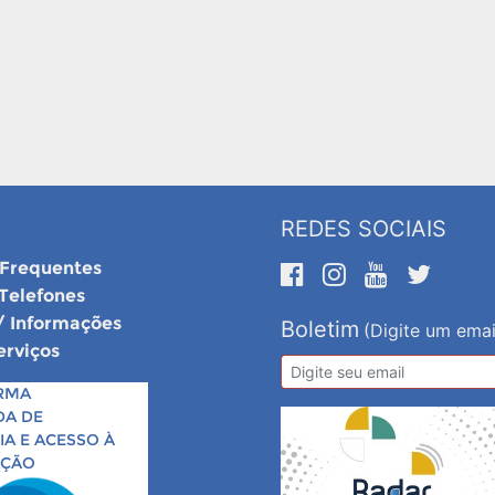
REDES SOCIAIS
 Frequentes
 Telefones
/ Informações
Boletim
(Digite um emai
erviços
RMA
DA DE
A E ACESSO À
AÇÃO