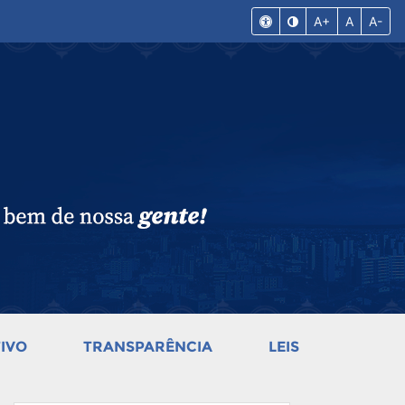
A+
A
A-
IVO
TRANSPARÊNCIA
LEIS