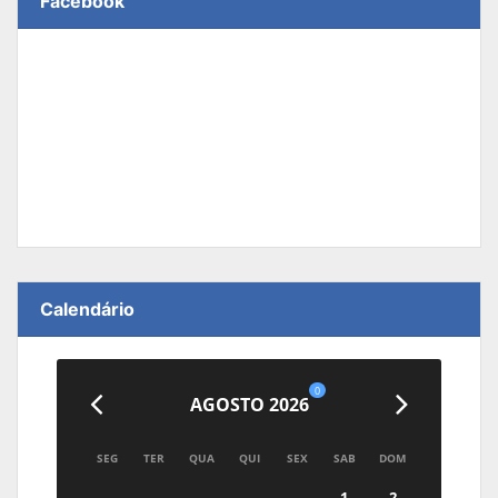
Facebook
Calendário
0
AGOSTO 2026
SEG
TER
QUA
QUI
SEX
SAB
DOM
1
2