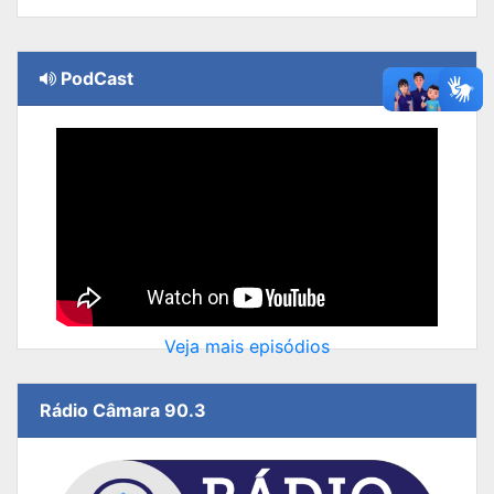
PodCast
Veja mais episódios
Rádio Câmara 90.3