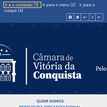
Ir a o conteúdo [1]
Ir para o menu [2]
Ir para o
rodapé [4]
A+
A
A-
QUEM SOMOS