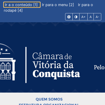
Ir a o conteúdo [1]
Ir para o menu [2]
Ir para o
rodapé [4]
A+
A
A-
QUEM SOMOS