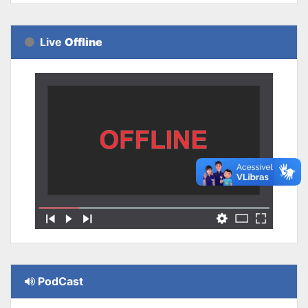
Live
Offline
PodCast