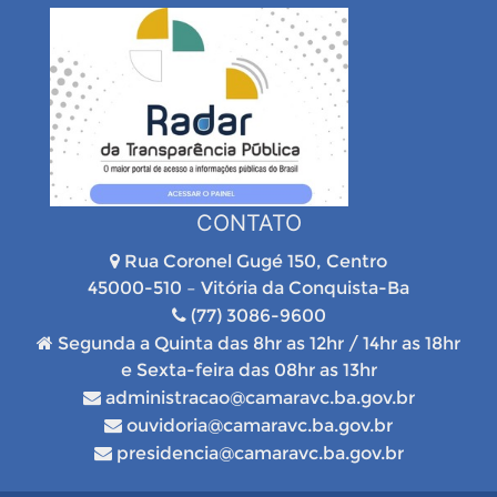
CONTATO
Rua Coronel Gugé 150, Centro
45000-510 – Vitória da Conquista-Ba
(77) 3086-9600
Segunda a Quinta das 8hr as 12hr / 14hr as 18hr
e Sexta-feira das 08hr as 13hr
administracao@camaravc.ba.gov.br
ouvidoria@camaravc.ba.gov.br
presidencia@camaravc.ba.gov.br