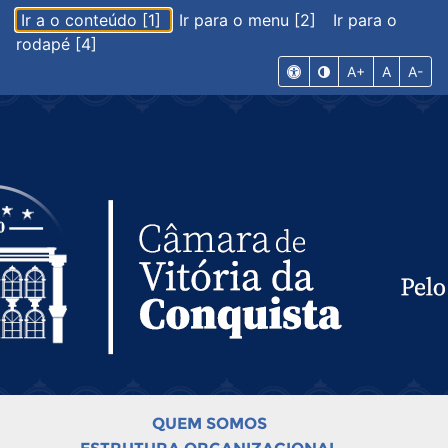
Ir a o conteúdo [1]
Ir para o menu [2]
Ir para o
rodapé [4]
A+
A
A-
QUEM SOMOS