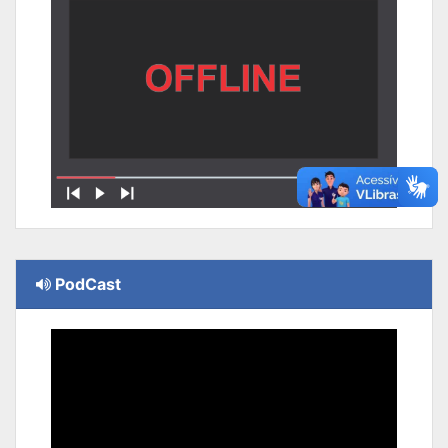
PodCast