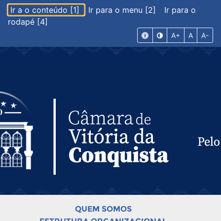
Ir a o conteúdo [1]
Ir para o menu [2]
Ir para o
rodapé [4]
A+
A
A-
QUEM SOMOS