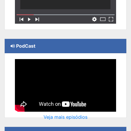
PodCast
Veja mais episódios