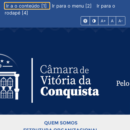
Ir a o conteúdo [1]
Ir para o menu [2]
Ir para o
rodapé [4]
A+
A
A-
QUEM SOMOS