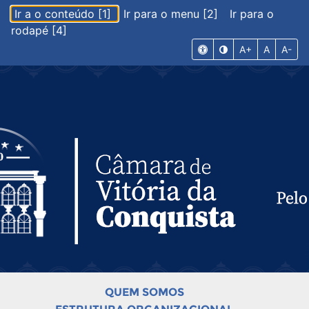
Ir a o conteúdo [1]
Ir para o menu [2]
Ir para o
rodapé [4]
A+
A
A-
QUEM SOMOS