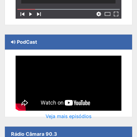
PodCast
Veja mais episódios
Rádio Câmara 90.3