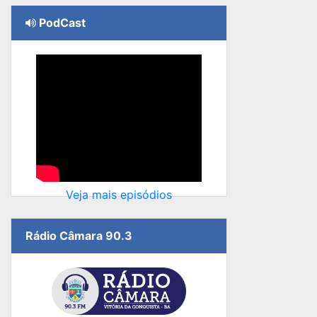
PodCast
Veja mais episódios
Rádio Câmara 90.3