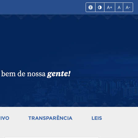
A+
A
A-
IVO
TRANSPARÊNCIA
LEIS