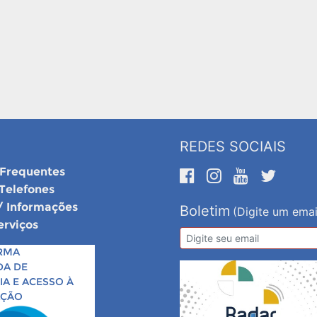
REDES SOCIAIS
 Frequentes
 Telefones
/ Informações
Boletim
(Digite um emai
erviços
RMA
DA DE
A E ACESSO À
AÇÃO