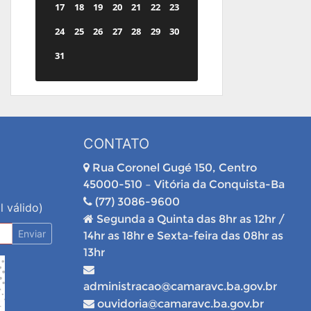
17
18
19
20
21
22
23
24
25
26
27
28
29
30
31
CONTATO
Rua Coronel Gugé 150, Centro
45000-510 – Vitória da Conquista-Ba
(77) 3086-9600
l válido)
Segunda a Quinta das 8hr as 12hr /
Enviar
14hr as 18hr e Sexta-feira das 08hr as
13hr
administracao@camaravc.ba.gov.br
ouvidoria@camaravc.ba.gov.br