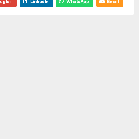
ogle+
LinkedIn
WhatsApp
Email