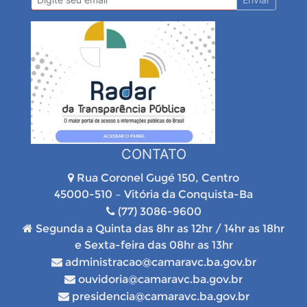
CONTATO
Rua Coronel Gugé 150, Centro
45000-510 – Vitória da Conquista-Ba
(77) 3086-9600
Segunda a Quinta das 8hr as 12hr / 14hr as 18hr
e Sexta-feira das 08hr as 13hr
administracao@camaravc.ba.gov.br
ouvidoria@camaravc.ba.gov.br
presidencia@camaravc.ba.gov.br