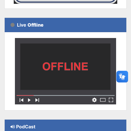
Live
Offline
PodCast