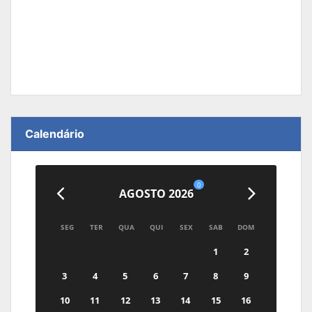
Calendário
0
AGOSTO 2026
SEG
TER
QUA
QUI
SEX
SAB
DOM
1
2
3
4
5
6
7
8
9
10
11
12
13
14
15
16