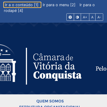
Ir a o conteúdo [1]
Ir para o menu [2]
Ir para o
rodapé [4]
A+
A
A-
QUEM SOMOS