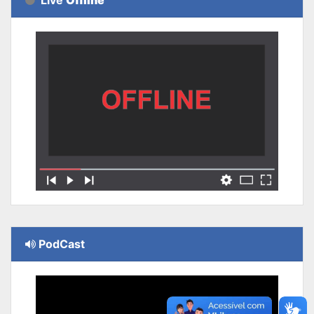
PodCast