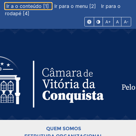
Ir a o conteúdo [1]
Ir para o menu [2]
Ir para o
rodapé [4]
A+
A
A-
QUEM SOMOS