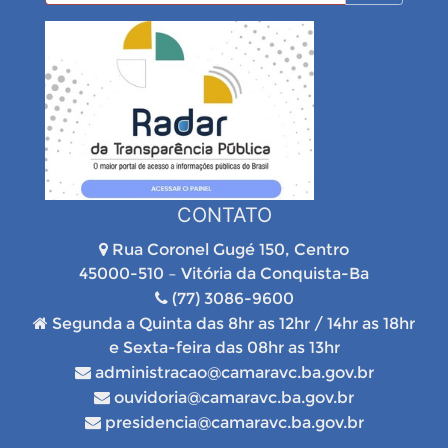
CONTATO
Rua Coronel Gugé 150, Centro
45000-510 – Vitória da Conquista-Ba
(77) 3086-9600
Segunda a Quinta das 8hr as 12hr / 14hr as 18hr
e Sexta-feira das 08hr as 13hr
administracao@camaravc.ba.gov.br
ouvidoria@camaravc.ba.gov.br
presidencia@camaravc.ba.gov.br