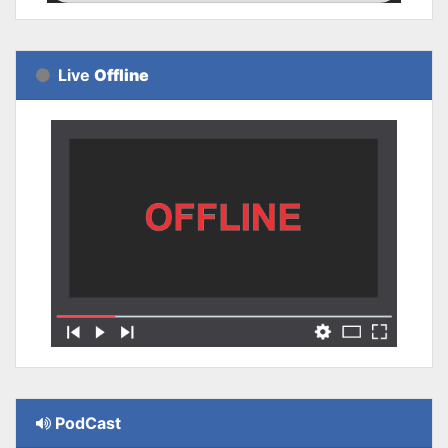
Live
Offline
PodCast