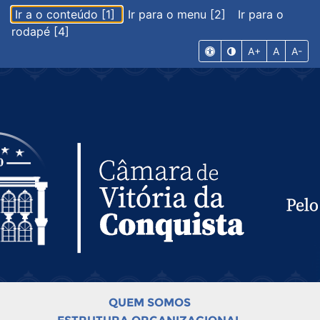
Ir a o conteúdo [1]
Ir para o menu [2]
Ir para o
rodapé [4]
A+
A
A-
QUEM SOMOS