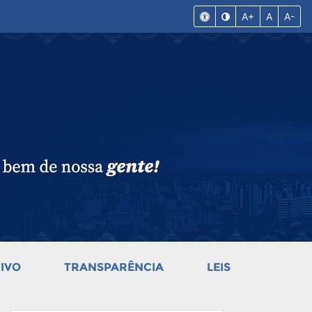
A+
A
A-
IVO
TRANSPARÊNCIA
LEIS