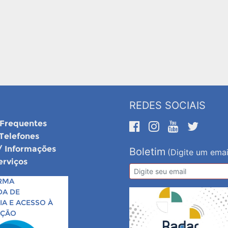
REDES SOCIAIS
 Frequentes
 Telefones
/ Informações
Boletim
(Digite um emai
erviços
RMA
DA DE
A E ACESSO À
AÇÃO