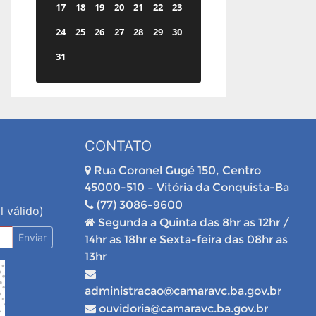
17
18
19
20
21
22
23
24
25
26
27
28
29
30
31
CONTATO
Rua Coronel Gugé 150, Centro
45000-510 – Vitória da Conquista-Ba
(77) 3086-9600
l válido)
Segunda a Quinta das 8hr as 12hr /
Enviar
14hr as 18hr e Sexta-feira das 08hr as
13hr
administracao@camaravc.ba.gov.br
ouvidoria@camaravc.ba.gov.br