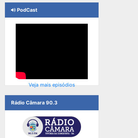
PodCast
Veja mais episódios
Rádio Câmara 90.3