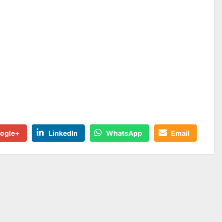
ogle+
LinkedIn
WhatsApp
Email