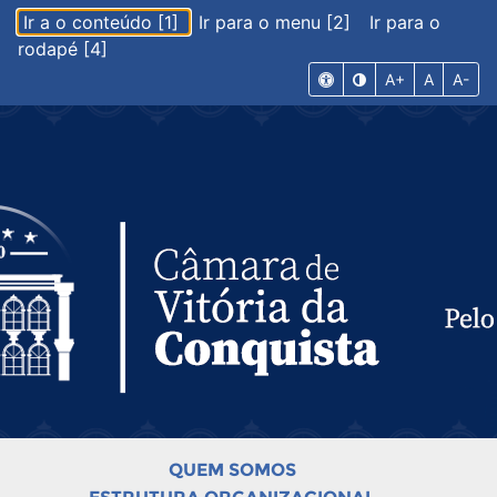
Ir a o conteúdo [1]
Ir para o menu [2]
Ir para o
rodapé [4]
A+
A
A-
QUEM SOMOS