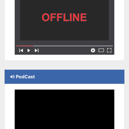
PodCast