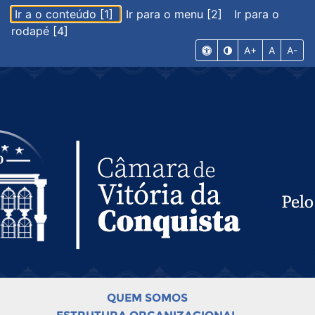
Ir a o conteúdo [1]
Ir para o menu [2]
Ir para o
rodapé [4]
A+
A
A-
QUEM SOMOS