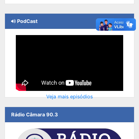
PodCast
Veja mais episódios
Rádio Câmara 90.3