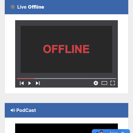
Live
Offline
PodCast