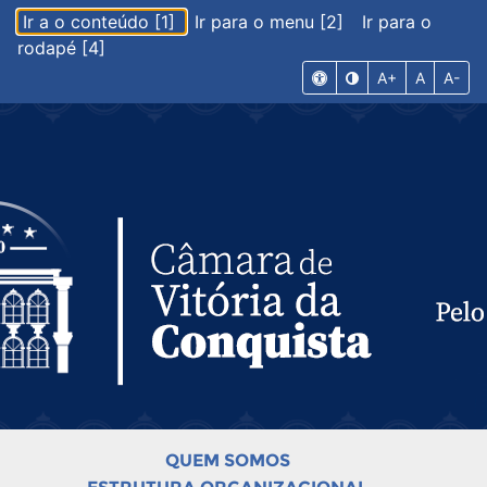
Ir a o conteúdo [1]
Ir para o menu [2]
Ir para o
rodapé [4]
A+
A
A-
QUEM SOMOS