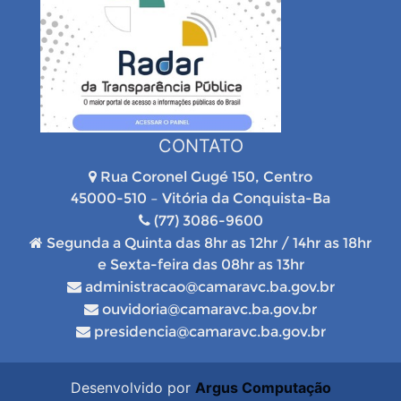
CONTATO
Rua Coronel Gugé 150, Centro
45000-510 – Vitória da Conquista-Ba
(77) 3086-9600
Segunda a Quinta das 8hr as 12hr / 14hr as 18hr
e Sexta-feira das 08hr as 13hr
administracao@camaravc.ba.gov.br
ouvidoria@camaravc.ba.gov.br
presidencia@camaravc.ba.gov.br
Desenvolvido por
Argus Computação