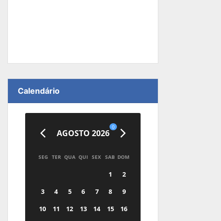
Calendário
0
AGOSTO 2026
SEG
TER
QUA
QUI
SEX
SAB
DOM
1
2
3
4
5
6
7
8
9
10
11
12
13
14
15
16