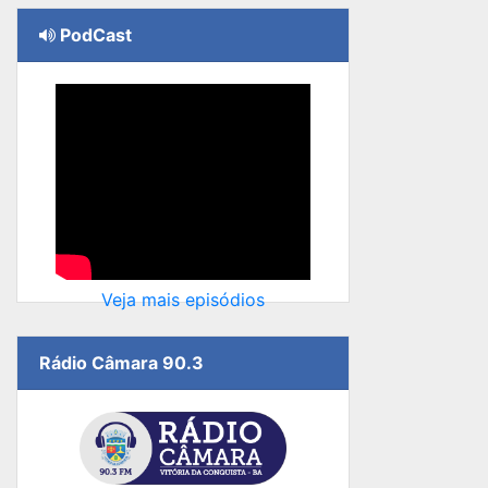
PodCast
Veja mais episódios
Rádio Câmara 90.3