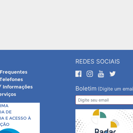
REDES SOCIAIS
 Frequentes
 Telefones
/ Informações
Boletim
(Digite um emai
erviços
RMA
DA DE
A E ACESSO À
AÇÃO