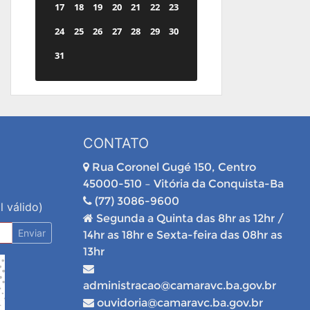
17
18
19
20
21
22
23
24
25
26
27
28
29
30
31
CONTATO
Rua Coronel Gugé 150, Centro
45000-510 – Vitória da Conquista-Ba
(77) 3086-9600
l válido)
Segunda a Quinta das 8hr as 12hr /
Enviar
14hr as 18hr e Sexta-feira das 08hr as
13hr
administracao@camaravc.ba.gov.br
ouvidoria@camaravc.ba.gov.br