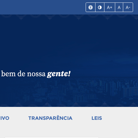
A+
A
A-
IVO
TRANSPARÊNCIA
LEIS