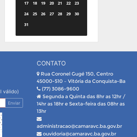
17
18
19
20
21
22
23
24
25
26
27
28
29
30
31
CONTATO
Rua Coronel Gugé 150, Centro
45000-510 – Vitória da Conquista-Ba
(77) 3086-9600
l válido)
Segunda a Quinta das 8hr as 12hr /
Enviar
14hr as 18hr e Sexta-feira das 08hr as
13hr
administracao@camaravc.ba.gov.br
ouvidoria@camaravc.ba.gov.br