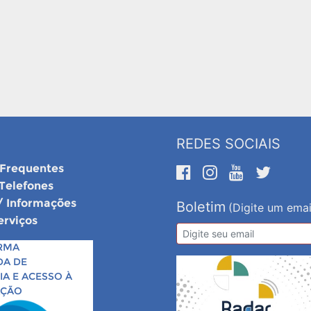
REDES SOCIAIS
 Frequentes
 Telefones
/ Informações
Boletim
(Digite um emai
erviços
RMA
DA DE
A E ACESSO À
AÇÃO