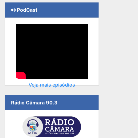
PodCast
Veja mais episódios
Rádio Câmara 90.3