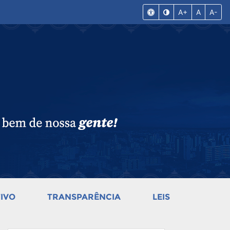
A+
A
A-
IVO
TRANSPARÊNCIA
LEIS