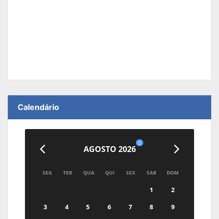
Calendário
0
AGOSTO 2026
SEG
TER
QUA
QUI
SEX
SAB
DOM
1
2
3
4
5
6
7
8
9