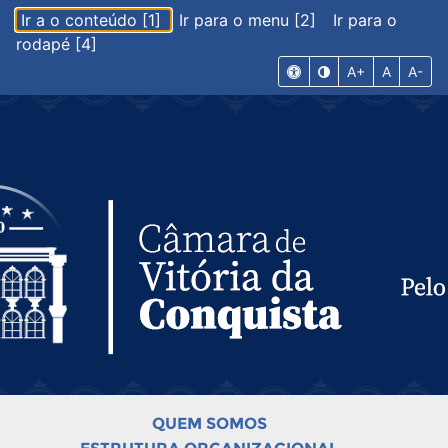
Ir a o conteúdo [1]
Ir para o menu [2]
Ir para o
rodapé [4]
A+
A
A-
QUEM SOMOS