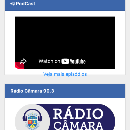
PodCast
Veja mais episódios
Rádio Câmara 90.3