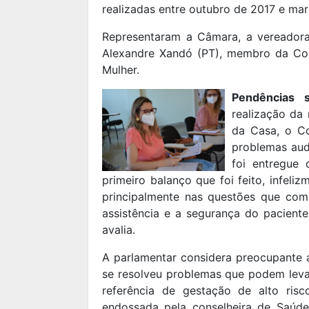
realizadas entre outubro de 2017 e ma
Representaram a Câmara, a vereadora
Alexandre Xandó (PT), membro da Co
Mulher.
Pendências 
realização da 
da Casa, o C
problemas aud
foi entregue
primeiro balanço que foi feito, infeli
principalmente nas questões que com
assistência e a segurança do pacient
avalia.
A parlamentar considera preocupante 
se resolveu problemas que podem levar
referência de gestação de alto ris
endossada pela conselheira de Saúde,