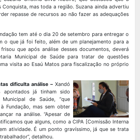
 Conquista, mas toda a região. Suzana ainda advertiu
rder repasse de recursos ao não fazer as adequações
ndação tem até o dia 20 de setembro para entregar o
o que já foi feito, além de um planejamento para a
 frisou que após análise desses documentos, deverá
aria Municipal de Saúde para tratar de questões
uma visita ao Esaú Matos para fiscalização no próprio
as dificulta análise –
Xandó
s apontados já tinham sido
o Municipal de Saúde, “que
o à Fundação, mas sem obter
vançar na análise. “Apesar de
ntificamos que alguns, como a CIPA [Comissão Interna
m atividade. É um ponto gravíssimo, já que se trata
trabalhador”, detalhou.