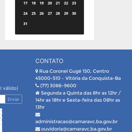
17
18
19
20
21
22
23
24
25
26
27
28
29
30
31
CONTATO
Rua Coronel Gugé 150, Centro
45000-510 – Vitória da Conquista-Ba
(77) 3086-9600
l válido)
Segunda a Quinta das 8hr as 12hr /
Enviar
14hr as 18hr e Sexta-feira das 08hr as
13hr
administracao@camaravc.ba.gov.br
ouvidoria@camaravc.ba.gov.br