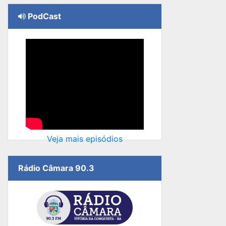
PodCast
Veja mais episódios
Rádio Câmara 90.3