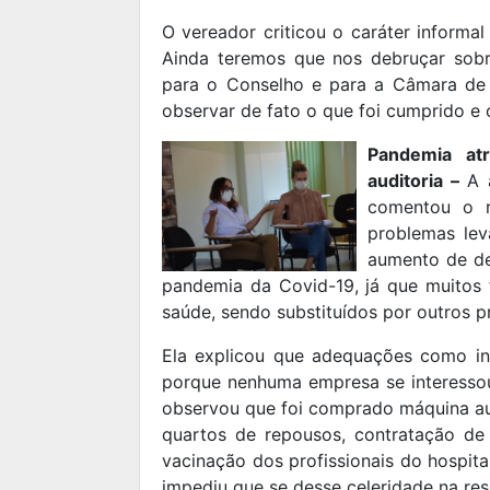
O vereador criticou o caráter informa
Ainda teremos que nos debruçar sob
para o Conselho e para a Câmara de 
observar de fato o que foi cumprido e 
Pandemia at
auditoria –
A a
comentou o r
problemas lev
aumento de de
pandemia da Covid-19, já que muitos 
saúde, sendo substituídos por outros pr
Ela explicou que adequações como ins
porque nenhuma empresa se interessou 
observou que foi comprado máquina aut
quartos de repousos, contratação de
vacinação dos profissionais do hospita
impediu que se desse celeridade na re