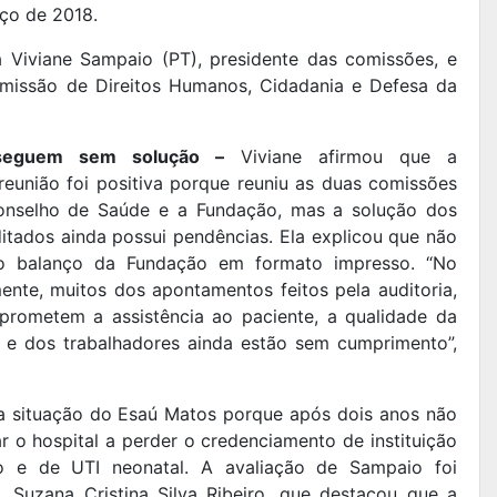
rço de 2018.
 Viviane Sampaio (PT), presidente das comissões, e
missão de Direitos Humanos, Cidadania e Defesa da
seguem sem solução –
Viviane afirmou que a
reunião foi positiva porque reuniu as duas comissões
onselho de Saúde e a Fundação, mas a solução dos
itados ainda possui pendências. Ela explicou que não
 o balanço da Fundação em formato impresso. “No
zmente, muitos dos apontamentos feitos pela auditoria,
prometem a assistência ao paciente, a qualidade da
e e dos trabalhadores ainda estão sem cumprimento”,
a situação do Esaú Matos porque após dois anos não
 o hospital a perder o credenciamento de instituição
co e de UTI neonatal. A avaliação de Sampaio foi
 Suzana Cristina Silva Ribeiro, que destacou que a