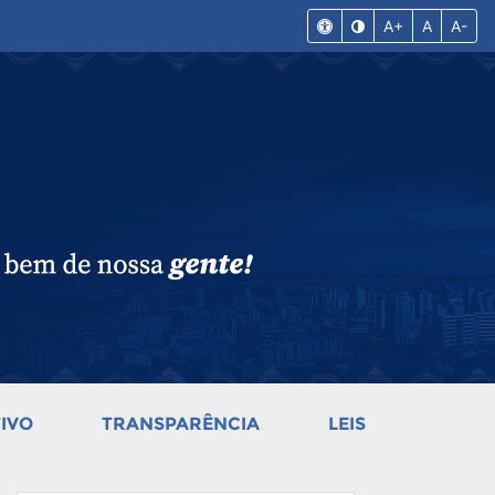
A+
A
A-
IVO
TRANSPARÊNCIA
LEIS