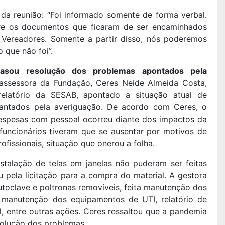
l da reunião: “Foi informado somente de forma verbal.
re os documentos que ficaram de ser encaminhados
Vereadores. Somente a partir disso, nós poderemos
o que não foi”.
rasou resolução dos problemas apontados pela
ssessora da Fundação, Ceres Neide Almeida Costa,
elatório da SESAB, apontado a situação atual de
antados pela averiguação. De acordo com Ceres, o
spesas com pessoal ocorreu diante dos impactos da
funcionários tiveram que se ausentar por motivos de
ofissionais, situação que onerou a folha.
talação de telas em janelas não puderam ser feitas
pela licitação para a compra do material. A gestora
oclave e poltronas removíveis, feita manutenção dos
 manutenção dos equipamentos de UTI, relatório de
l, entre outras ações. Ceres ressaltou que a pandemia
solução dos problemas.