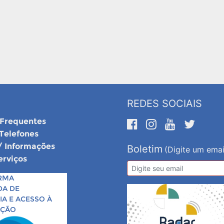
REDES SOCIAIS
 Frequentes
 Telefones
/ Informações
Boletim
(Digite um emai
erviços
RMA
DA DE
A E ACESSO À
AÇÃO