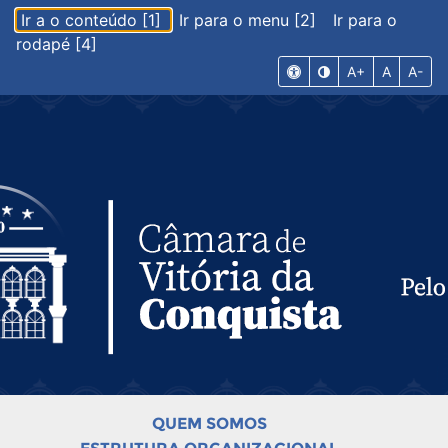
Ir a o conteúdo [1]
Ir para o menu [2]
Ir para o
rodapé [4]
A+
A
A-
QUEM SOMOS