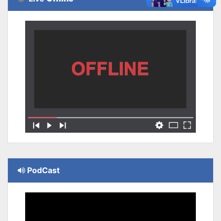
PodCast