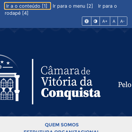
Ir a o conteúdo [1]
Ir para o menu [2]
Ir para o
rodapé [4]
A+
A
A-
QUEM SOMOS