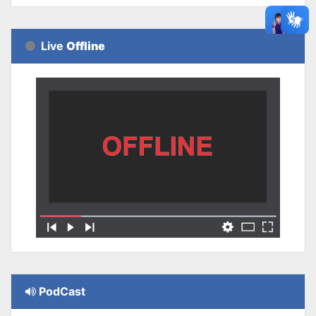
Live
Offline
PodCast