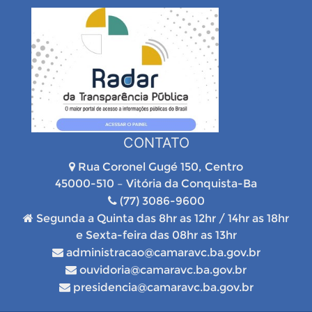
CONTATO
Rua Coronel Gugé 150, Centro
45000-510 – Vitória da Conquista-Ba
(77) 3086-9600
Segunda a Quinta das 8hr as 12hr / 14hr as 18hr
e Sexta-feira das 08hr as 13hr
administracao@camaravc.ba.gov.br
ouvidoria@camaravc.ba.gov.br
presidencia@camaravc.ba.gov.br