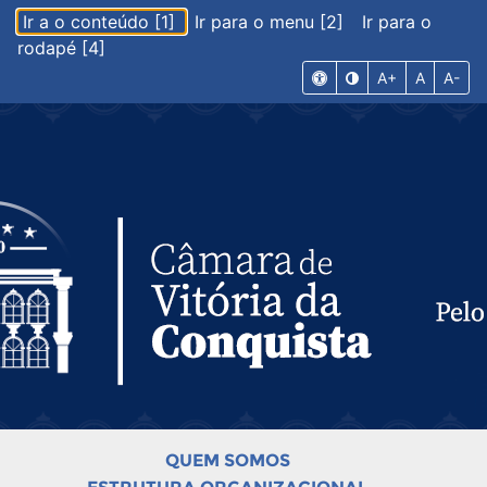
Ir a o conteúdo [1]
Ir para o menu [2]
Ir para o
rodapé [4]
A+
A
A-
QUEM SOMOS