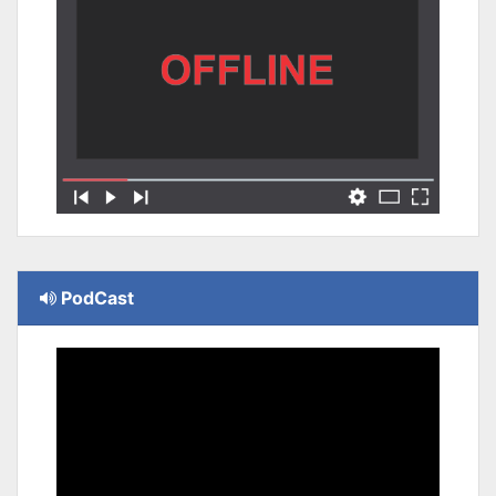
PodCast