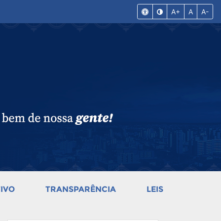
A+
A
A-
IVO
TRANSPARÊNCIA
LEIS