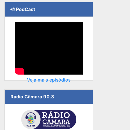
PodCast
Veja mais episódios
Rádio Câmara 90.3