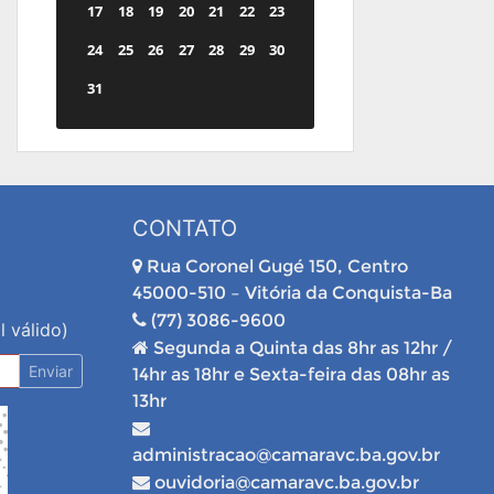
17
18
19
20
21
22
23
24
25
26
27
28
29
30
31
CONTATO
Rua Coronel Gugé 150, Centro
45000-510 – Vitória da Conquista-Ba
(77) 3086-9600
l válido)
Segunda a Quinta das 8hr as 12hr /
Enviar
14hr as 18hr e Sexta-feira das 08hr as
13hr
administracao@camaravc.ba.gov.br
ouvidoria@camaravc.ba.gov.br