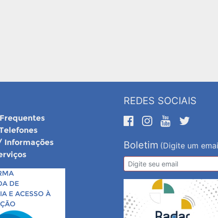
REDES SOCIAIS
 Frequentes
 Telefones
/ Informações
Boletim
(Digite um emai
erviços
RMA
DA DE
A E ACESSO À
AÇÃO