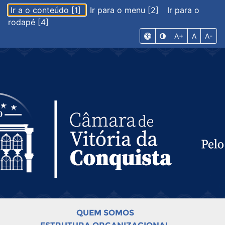
Ir a o conteúdo [1]
Ir para o menu [2]
Ir para o
rodapé [4]
A+
A
A-
QUEM SOMOS