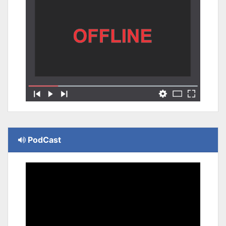
PodCast