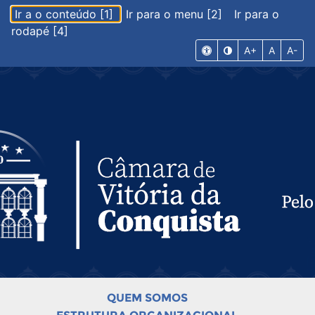
Ir a o conteúdo [1]
Ir para o menu [2]
Ir para o
rodapé [4]
A+
A
A-
QUEM SOMOS