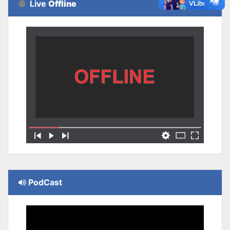
Live
Offline
PodCast