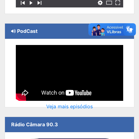
PodCast
Veja mais episódios
Rádio Câmara 90.3