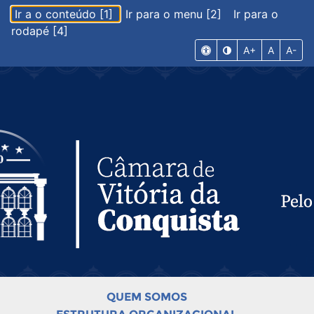
Ir a o conteúdo [1]
Ir para o menu [2]
Ir para o
rodapé [4]
A+
A
A-
QUEM SOMOS