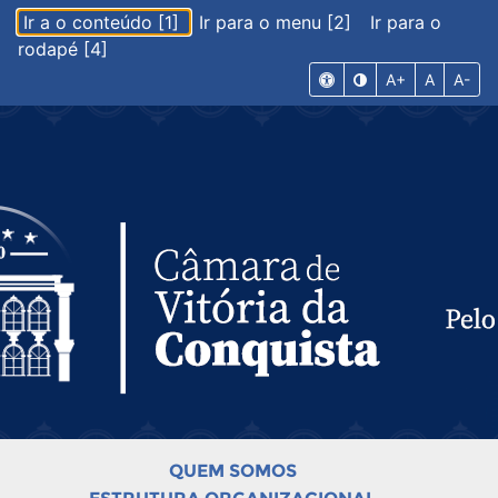
Ir a o conteúdo [1]
Ir para o menu [2]
Ir para o
rodapé [4]
A+
A
A-
QUEM SOMOS