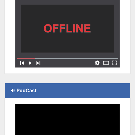
PodCast