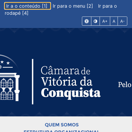
Ir a o conteúdo [1]
Ir para o menu [2]
Ir para o
rodapé [4]
A+
A
A-
QUEM SOMOS