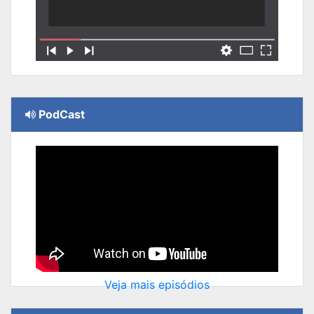
PodCast
Veja mais episódios