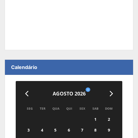
Calendário
0
AGOSTO 2026
SEG
TER
QUA
QUI
SEX
SAB
DOM
1
2
3
4
5
6
7
8
9