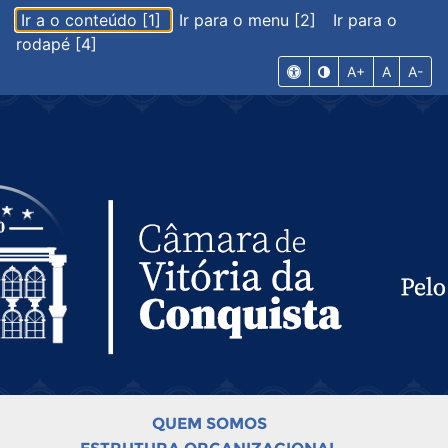
Ir a o conteúdo [1]
Ir para o menu [2]
Ir para o
rodapé [4]
A+
A
A-
QUEM SOMOS