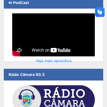
PodCast
Veja mais episódios
Rádio Câmara 90.3