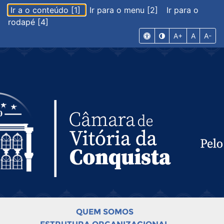
Ir a o conteúdo [1]
Ir para o menu [2]
Ir para o
rodapé [4]
A+
A
A-
QUEM SOMOS