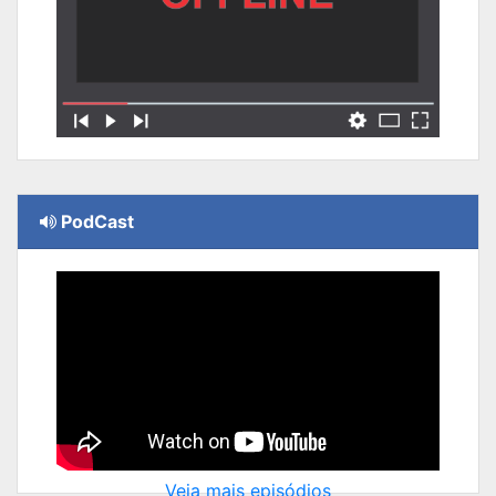
PodCast
Veja mais episódios