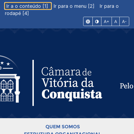
Ir a o conteúdo [1]
Ir para o menu [2]
Ir para o
rodapé [4]
A+
A
A-
QUEM SOMOS