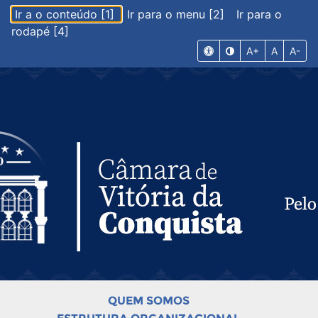
Ir a o conteúdo [1]
Ir para o menu [2]
Ir para o
rodapé [4]
A+
A
A-
QUEM SOMOS