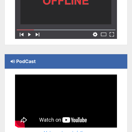
PodCast