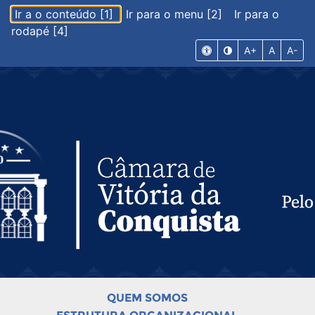
Ir a o conteúdo [1]
Ir para o menu [2]
Ir para o
rodapé [4]
A+
A
A-
QUEM SOMOS