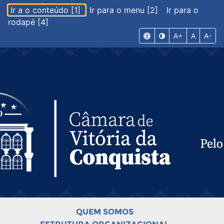
Ir a o conteúdo [1]
Ir para o menu [2]
Ir para o
rodapé [4]
A+
A
A-
QUEM SOMOS