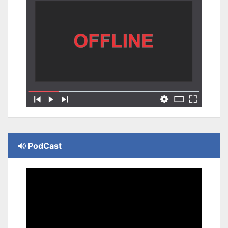
PodCast